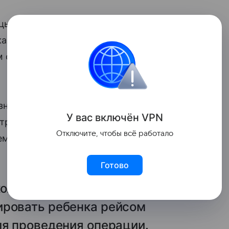
ы имени А. К. Пиотровича в Хабаровске
а-Камчатского, которая случайно
ом сообщили в пресс-службе
знала мать ребенка, женщина
У вас включ
ён
V
P
N
тропавловска-Камчатского, где
Отключите, чтобы всё работало
емечка у ребенка за непродолжительное
Готово
коллегами из Хабаровска
ировать ребенка рейсом
ля проведения операции.