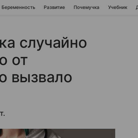
Беременность
Развитие
Почемучка
Учебник
ка случайно
о от
но вызвало
т.