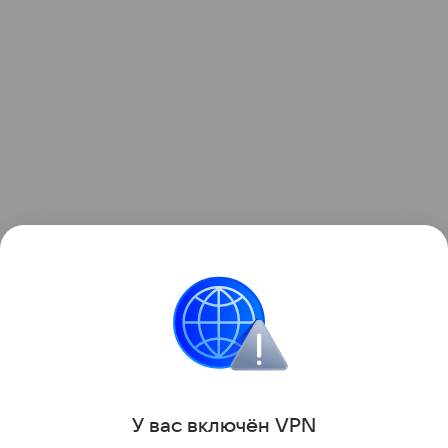
Гораздо сильнее ретинола на плод может
воздействовать ретиноевая кислота. В этом
случае женщинам в положении опасно даже
разово наносить препарат на кожу, указала врач.
Все о беременности
Здоровье детей
У вас включ
ён
V
P
N