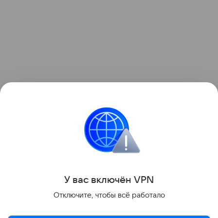
Интересные факты
У вас включ
ён
V
P
N
Поделиться
Отключите, чтобы всё работало