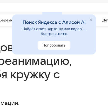
Беременность
Развитие
Почемучка
Учебник
Де
Поиск Яндекса с Алисой AI
Найдёт ответ, картинку или видео —
быстро и точно
довалый
Попробовать
 реанимацию,
я кружку с
имации.