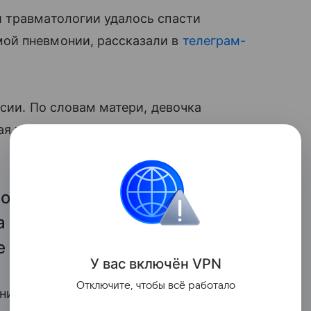
 травматологии удалось спасти
ой пневмонии, рассказали в
телеграм-
сии. По словам матери, девочка
ая температура, которая доходила
овали ребенка, выявив у нее
а позднее — абсцесс. После
ие реанимации.
У вас включ
ён
V
P
N
Отключите, чтобы всё работало
иникой доктора Рошаля было решено