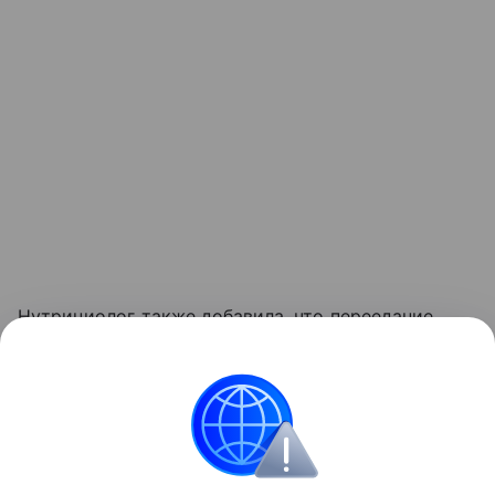
Нутрициолог также добавила, что переедание
и употребление тяжелой, жирной пищи может
негативно сказаться на умственной деятельности
ребенка и его концентрации.
Здоровье детей
Школа