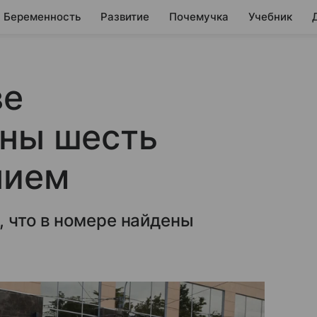
Беременность
Развитие
Почемучка
Учебник
ве
аны шесть
нием
 что в номере найдены