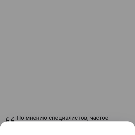
По мнению специалистов, частое
переключение между языками
активизирует области мозга,