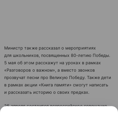
Министр также рассказал о мероприятиях
для школьников, посвященных 80-летию Победы.
5 мая об этом расскажут на уроках в рамках
«Разговоров о важном», а вместо звонков
прозвучат песни про Великую Победу. Также дети
в рамках акции «Книга памяти» смогут написать
и рассказать историю о своих предках.
25 апреля состоится всероссийское совещание
региональных министров образования, где все