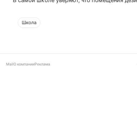
В самой школе уверяют, что помещения дез
Школа
Mail
О компании
Реклама