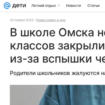
Летний отдых
Новости
Статьи
24 января 2025
Православие и мир
В школе Омска н
классов закрыли
из-за вспышки ч
Родители школьников жалуются н