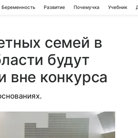
Беременность
Развитие
Почемучка
Учебник
етных семей в
ласти будут
и вне конкурса
основаниях.