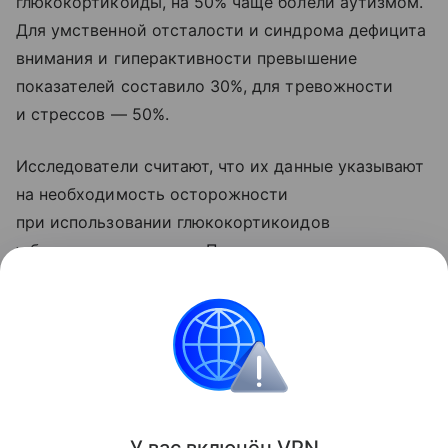
глюкокортикоиды, на 50% чаще болели аутизмом.
Для умственной отсталости и синдрома дефицита
внимания и гиперактивности превышение
показателей составило 30%, для тревожности
и стрессов — 50%.
Исследователи считают, что их данные указывают
на необходимость осторожности
при использовании глюкокортикоидов
у беременных женщин. По их мнению,
у беременных женщин с аутоиммунными или
воспалительными заболеваниями альтернативные
препараты могут быть безопаснее. Вместе с тем,
отмечается необходимость дополнительных
исследований.