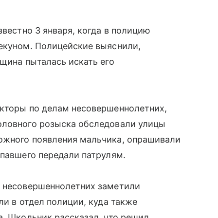
звестно 3 января, когда в полицию
пекуном. Полицейские выяснили,
щина пыталась искать его
екторы по делам несовершеннолетних,
оловного розыска обследовали улицы
ожного появления мальчика, опрашивали
опавшего передали патрулям.
м несовершеннолетних заметили
ли в отдел полиции, куда также
а. Школьник рассказал, что решил