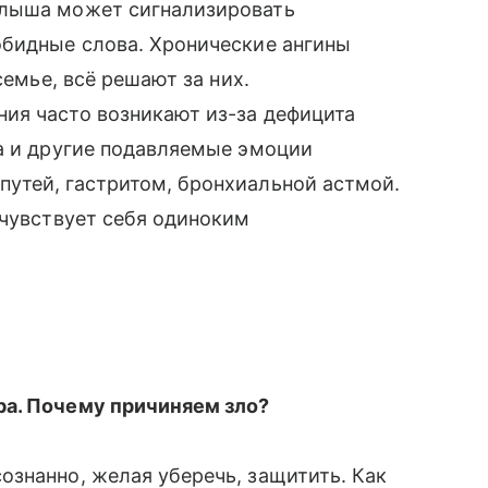
алыша может сигнализировать
обидные слова. Хронические ангины
семье, всё решают за них.
ия часто возникают из-за дефицита
а и другие подавляе­мые эмоции
утей, гастритом, бронхиальной астмой.
 чувствует себя одиноким
ра. Почему причиняем зло?
знанно, желая уберечь, защитить. Как