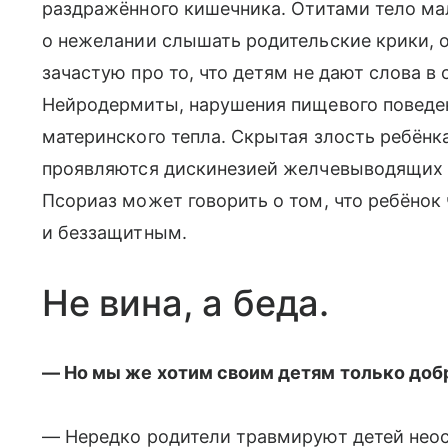
раздражённого кишечника. Отитами тело м
о нежелании слышать родительские крики, 
зачастую про то, что детям не дают слова в 
Нейродермиты, нарушения пищевого поведен
материн­ского тепла. Скрытая злость ребёнк
проявляются дискинезией желчевыводящих п
Псориаз может говорить о том, что ребёнок
и беззащитным.
Не вина, а беда.
— Но мы же хотим своим детям только доб
— Нередко родители травмируют детей неосо