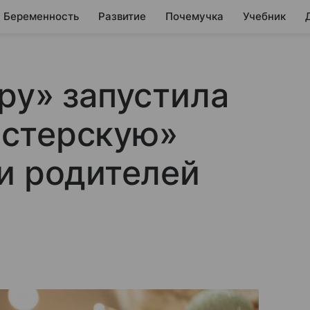
Беременность
Развитие
Почемучка
Учебник
ру» запустила
стерскую»
и родителей