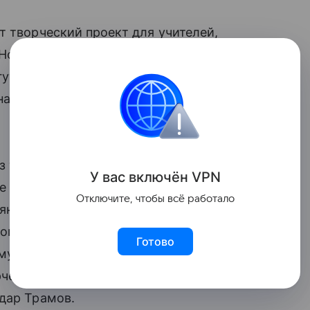
т творческий проект для учителей,
Новогодняя мастерская». В период
гут погрузиться в мир театра, получить
нать, как организовать спектакль в школе
 трех частей: разбор материала,
У вас включ
ён
V
P
N
е создание спектакля-сценки под
Отключите, чтобы всё работало
нцев, актёр кино и театра, выпускник
го мастерства, и Лариса Баранова,
Готово
ому и актерскому мастерству, поделились
ческие способности ребенка.
дар Трамов.