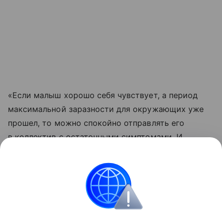
«Если малыш хорошо себя чувствует, а период
максимальной заразности для окружающих уже
прошел, то можно спокойно отправлять его
в коллектив с остаточными симптомами. И,
кстати, в саду или школе есть возможность
побегать, пойти на занятия физкультурой», —
добавила Сергеева.
Здоровье детей