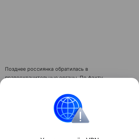
Позднее россиянка обратилась в
правоохранительные органы. По факту
произошедшего проводят проверку,
правоохранители выясняют обстоятельства
инцидента.
Детский сад
Безопасность