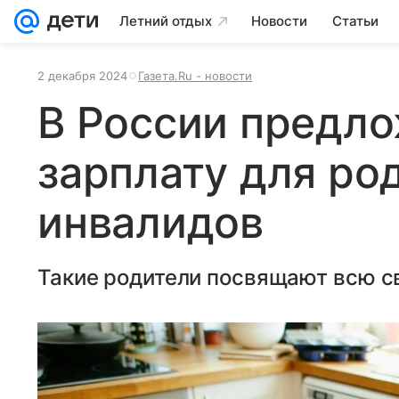
Летний отдых
Новости
Статьи
2 декабря 2024
Газета.Ru - новости
В России предло
зарплату для ро
инвалидов
Такие родители посвящают всю св