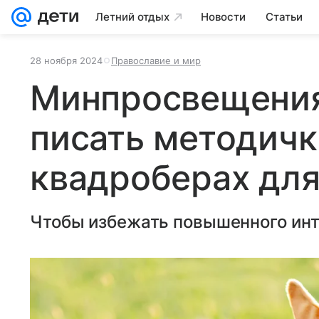
Летний отдых
Новости
Статьи
28 ноября 2024
Православие и мир
Минпросвещения
писать методичк
квадроберах дл
Чтобы избежать повышенного инт