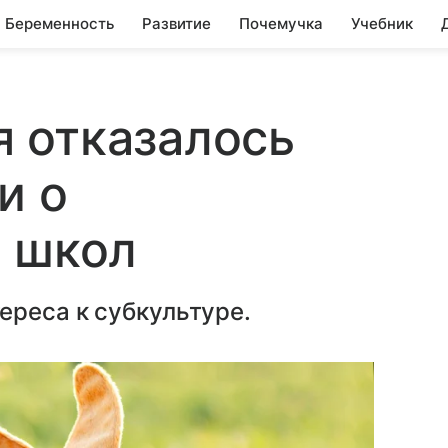
Беременность
Развитие
Почемучка
Учебник
 отказалось
и о
я школ
ереса к субкультуре.