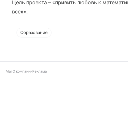
Цель проекта – «привить любовь к математик
всех».
Образование
Mail
О компании
Реклама