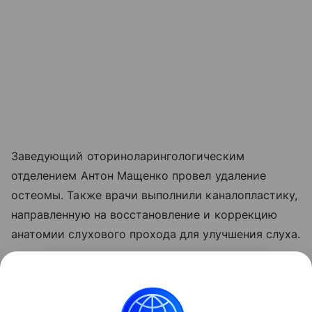
Заведующий оториноларингологическим
отделением Антон Мащенко провел удаление
остеомы. Также врачи выполнили каналопластику,
направленную на восстановление и коррекцию
анатомии слухового прохода для улучшения слуха.
Операция прошла успешно. У ребенка улучшился
слух. Врачи посчитали, что он выздоровел.
Ребенок вернулся домой.