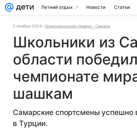
Летний отдых
Новости
Статьи
5 ноября 2024
Комсомольская правда - Самара
Школьники из С
области победил
чемпионате мира
шашкам
Самарские спортсмены успешно 
в Турции.