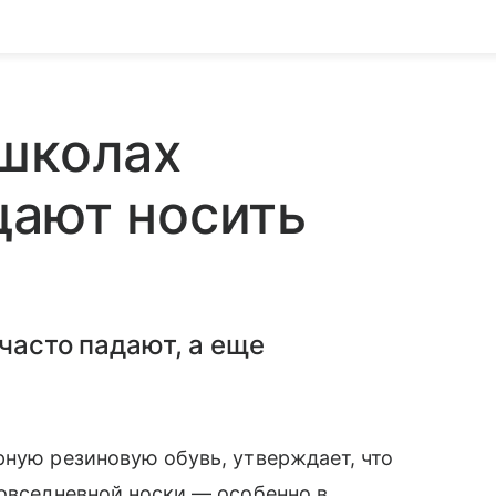
 школах
щают носить
 часто падают, а еще
рную резиновую обувь, утверждает, что
овседневной носки — особенно в