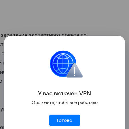
 заседания экспертного совета по
ва в социальной сфере при вице-
л о подготовленном Минюстом проекте
й могут обязать содержать
ное послешкольное обучение.
м нужно будет содержать студентов до
У вас включ
ён
V
P
N
Отключите, чтобы всё работало
— указал замминистра.
Готово
ов нормативных правовых актов. В