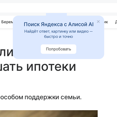
Беременность
Развитие
Почемучка
Учебник
Поиск Яндекса с Алисой AI
Найдёт ответ, картинку или видео —
быстро и точно
или идею
Попробовать
ать ипотеки
и
пособом поддержки семьи.