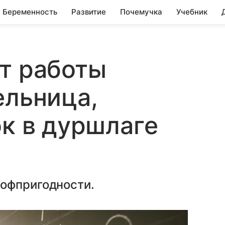
Беременность
Развитие
Почемучка
Учебник
т работы
ельница,
ок в дуршлаге
офпригодности.