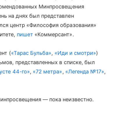
екомендованных Минпросвещения
ень на днях был представлен
мался центр «Философия образования»
итете,
пишет
«Коммерсант».
ент (
«Тарас Бульба»
,
«Иди и смотри»
)
льмов, представленных в списке, был
усте 44-го»
,
«72 метра»
,
«Легенда №17»
,
 Минпросвещения — пока неизвестно.