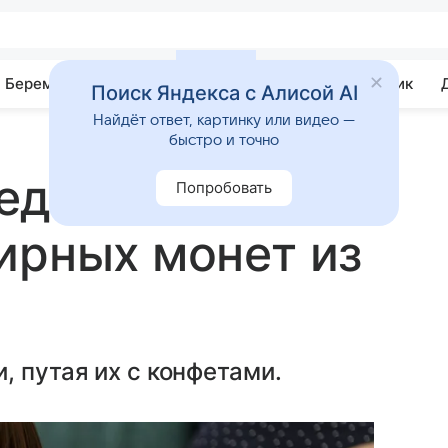
Беременность
Развитие
Почемучка
Учебник
Поиск Яндекса с Алисой AI
Найдёт ответ, картинку или видео —
быстро и точно
едили об
Попробовать
ирных монет из
, путая их с конфетами.