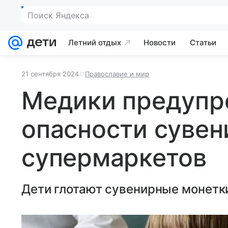
Поиск Яндекса
Летний отдых
Новости
Статьи
21 сентября 2024
Православие и мир
Медики предупр
опасности сувен
супермаркетов
Дети глотают сувенирные монетки