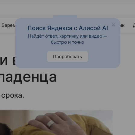
Беременность
Развитие
Почемучка
Учебник
Поиск Яндекса с Алисой AI
Найдёт ответ, картинку или видео —
быстро и точно
чи выходили
Попробовать
ладенца
 срока.