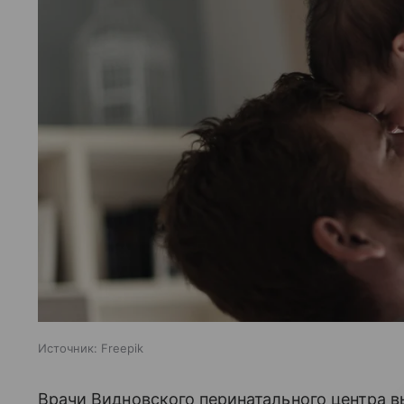
Источник:
Freepik
Врачи Видновского перинатального центра 