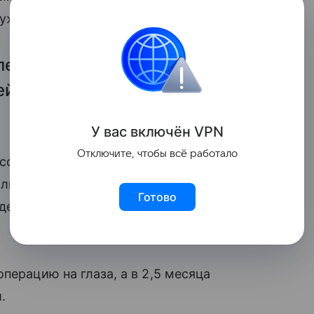
лужбе медицинского учреждения.
ле беременности: у его матери
ей провели экстренное
У вас включ
ён
V
P
N
Отключите, чтобы всё работало
есом 990 граммов и ростом 38
малыш провел в реанимации
Готово
детских анестезиологов-
перацию на глаза, а в 2,5 месяца
.