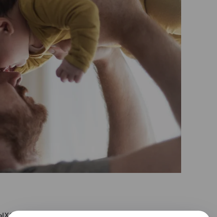
выходили мальчика, который
родился