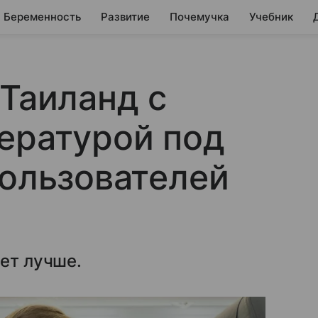
Беременность
Развитие
Почемучка
Учебник
 Таиланд с
ературой под
пользователей
нет лучше.