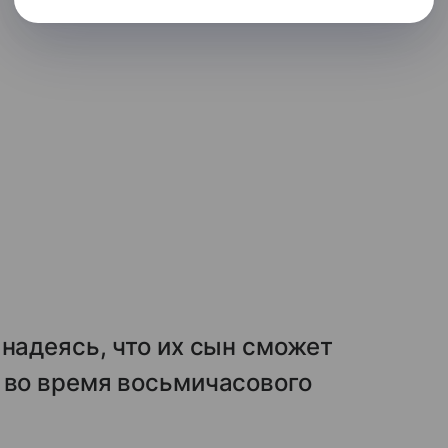
 надеясь, что их сын сможет
 во время восьмичасового