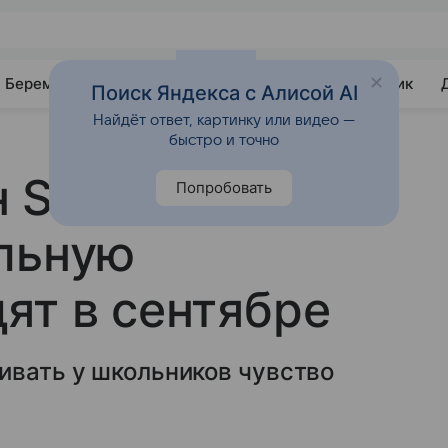
Беременность
Развитие
Почемучка
Учебник
Поиск Яндекса с Алисой AI
Найдёт ответ, картинку или видео —
быстро и точно
н SHAMAN и
Попробовать
льную
ят в сентябре
ивать у школьников чувство