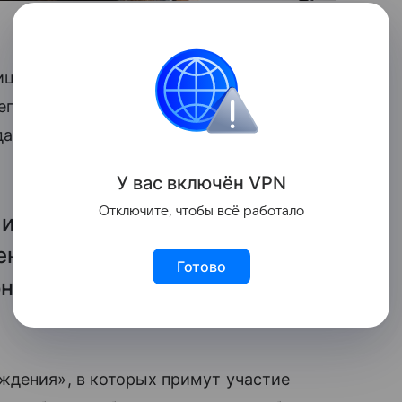
зиций SHAMAN (настоящее имя —
лега Газманова в школьную программу
да, проинформировал депутат ГД Сергей
У вас включ
ён
V
P
N
Отключите, чтобы всё работало
 идеи включить
нных исполнителей в
Готово
оны Минпросвещения», —
ждения», в которых примут участие