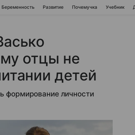
Беременность
Развитие
Почемучка
Учебник
Васько
ему отцы не
питании детей
ть формирование личности