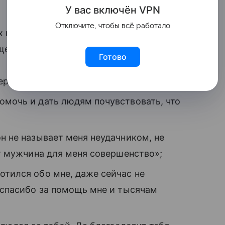
У вас включ
ён
V
P
N
Отключите, чтобы всё работало
ях под каждым видео
ящее и будущее:
Готово
вероятные видео!»
омочь и дать людям почувствовать, что
он не называет меня неудачником, не
от мужчина для меня совершенство»;
отился обо мне, даже сейчас не
е спасибо за помощь мне и тысячам