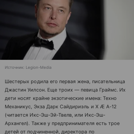
Источник:
Legion-Media
Шестерых родила его первая жена, писательница
Джастин Уилсон. Еще троих — певица Граймс. Их
дети носят крайне экзотические имена: Техно
Механикус, Экза Дарк Сайдириэль и X Æ A-12
(читается Икс-Эш-Эй-Твелв, или Икс-Эш-
Архангел). Также у предпринимателя есть трое
детей от подчиненной, директора по