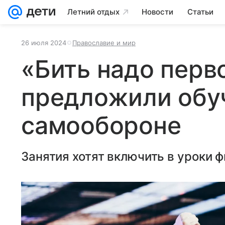
Летний отдых
Новости
Статьи
26 июля 2024
Православие и мир
«Бить надо перв
предложили обу
самообороне
Занятия хотят включить в уроки 