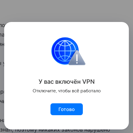
 пожертвований любимому стримеру, она
а, что ее мать смертельно больна. Она
янии здоровья матери.
 у родителей, которые копили на
У вас включ
ён
V
P
N
 пригрозила молодому человеку
Отключите, чтобы всё работало
очь — несовершеннолетняя.
Готово
онаты — это добровольное
 знал, поэтому никаких законов нарушено