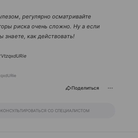
улезом, регулярно осматривайте
торы риска очень сложно. Ну а если
ы знаете, как действовать!
VtzqxdURie
zqxdURie
Поделиться
ОКОНСУЛЬТИРОВАТЬСЯ СО СПЕЦИАЛИСТОМ