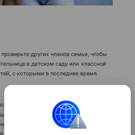
 проверьте других членов семьи, чтобы
тельнице в детском саду или классной
тей, с которыми в последнее время
головы ребенка с помощью специального
щаться к врачу, вы можете сделать все
астолько эффективны, что борются с
е, — и
«Педикулен»
именно такой.