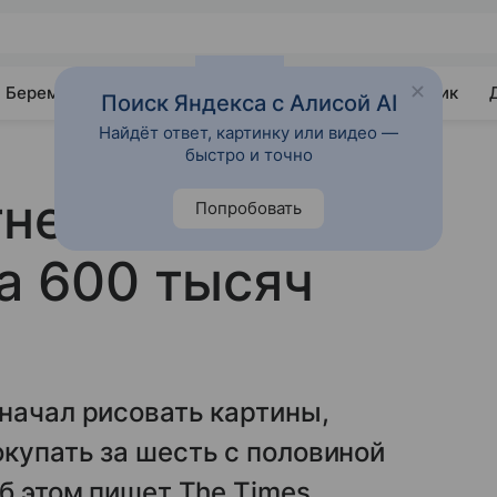
Беременность
Развитие
Почемучка
Учебник
Поиск Яндекса с Алисой AI
Найдёт ответ, картинку или видео —
быстро и точно
него мальчика
Попробовать
за 600 тысяч
 начал рисовать картины,
купать за шесть с половиной
Об этом пишет The Times.