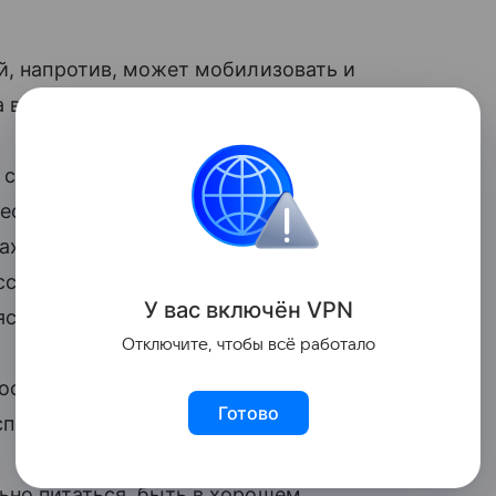
й, напротив, может мобилизовать и
в беседе с 360.ru.
с ним не всегда нужно бороться. Он
ресс) и вредный (дистресс). В первом
рах, которые улучшают когнитивные
сс длится долгое время, перерастая в
У вас включ
ён
V
P
N
яснила психолог.
Отключите, чтобы всё работало
посоветовала школьникам и студентам
Готово
спортсменам.
ьно питаться, быть в хорошем