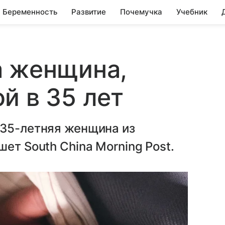
Беременность
Развитие
Почемучка
Учебник
а женщина,
й в 35 лет
 35-летняя женщина из
ет South China Morning Post.