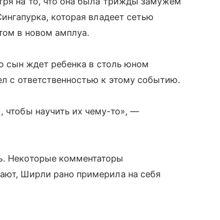
тря на то, что она была трижды замужем
 Сингапурка, которая владеет сетью
том в новом амплуа.
что сын ждет ребенка в столь юном
ел с ответственностью к этому событию.
, чтобы научить их чему-то», —
сь. Некоторые комментаторы
тают, Ширли рано примерила на себя