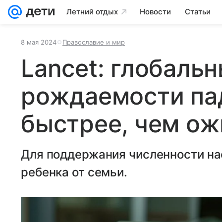
Летний отдых
Новости
Статьи
8 мая 2024
Православие и мир
Lancet: глобаль
рождаемости па
быстрее, чем о
Для поддержания численности н
ребенка от семьи.