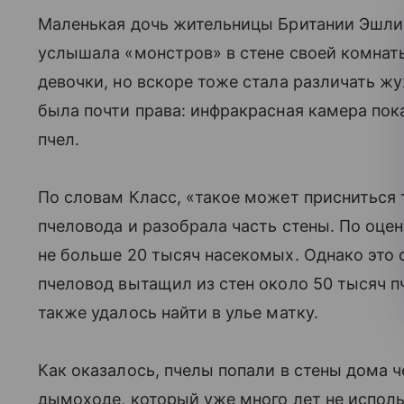
Маленькая дочь жительницы Британии Эшли К
услышала «монстров» в стене своей комнат
девочки, но вскоре тоже стала различать ж
была почти права: инфракрасная камера пока
пчел.
По словам Класс, «такое может присниться
пчеловода и разобрала часть стены. По оце
не больше 20 тысяч насекомых. Однако это о
пчеловод вытащил из стен около 50 тысяч п
также удалось найти в улье матку.
Как оказалось, пчелы попали в стены дома 
дымоходе, который уже много лет не испол