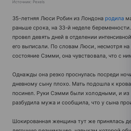
Источник:
Pexels
35-летняя Люси Робин из Лондона
родила
ма
раньше срока, на 33-й неделе беременности
провел девять дней в отделении интенсивно
его выписали. По словам Люси, несмотря на 
состояние Сэмми, она чувствовала, что с ним
Однажды она резко проснулась посреди ночи
дневному сыну плохо. Мать подошла к крова
посинел. Руки Сэмми были холодными, и из 
разбудила мужа и сообщила, что у сына про
Шокированная женщина тут же принялась д
легочную реанимацию, навыкам которой обу