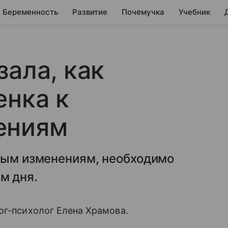
Беременность
Развитие
Почемучка
Учебник
зала, как
енка к
ениям
нным изменениям, необходимо
м дня.
ог-психолог Елена Храмова.