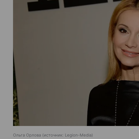
Ольга Орлова
источник:
Legion-Media