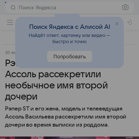
Поиск Яндекса
Поиск Яндекса с Алисой AI
Найдёт ответ, картинку или видео —
быстро и точно
30 января 2024
Мослента
Попробовать
Рэпер ST и его супруга
Ассоль рассекретили
необычное имя второй
дочери
Рэпер ST и его жена, модель и телеведущая
Ассоль Васильева рассекретили имя второй
дочери во время выписки из роддома.