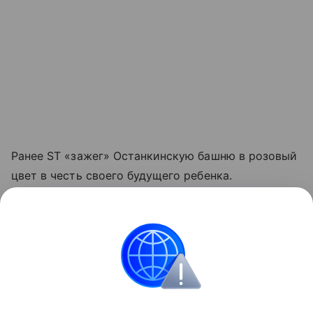
Ранее ST «зажег» Останкинскую башню в розовый
цвет в честь своего будущего ребенка.
Читайте также:
Когда за следующим? Ищем
идеальную разницу в возрасте между детьми
Смотрите видео о знаменитостях, которые
решили оставить своих детей без наследства: