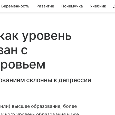
Беременность
Развитие
Почемучка
Учебник
 как уровень
зан с
оровьем
зованием склонны к депрессии
чили) высшее образование, более
 у кого уровень образования ниже.