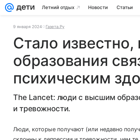
Летний отдых
Новости
Статьи
9 января 2024
Газета.Ру
Стало известно,
образования свя
психическим зд
The Lancet: люди с высшим обра
и тревожности.
Люди, которые получают (или недавно полу
склонны к депрессии и тревожности, чем те,