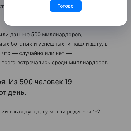
Готово
стера производственного бизнеса и
чили данные 500 миллиардеров,
ых богатых и успешных, и нашли дату, в
к что — случайно или нет —
 всего встречались среди миллиардеров.
я. Из 500 человек 19
от день.
ории в каждую дату могли родиться 1-2