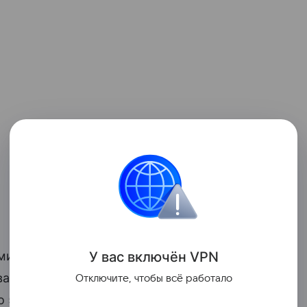
У вас включ
ён
V
P
N
миллиардеров в мире с уточнением дня
ивает большинство миллиардеров мира —
Отключите, чтобы всё работало
ко 53. Среди этих богатых и успешных