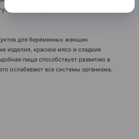
ут вызвать ановуляцию, при которой
дуктов для беременных женщин
е изделия, красное мясо и сладкие
подобная пища способствует развитию в
рого ослабевают все системы организма.