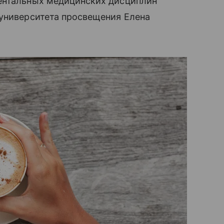
ентальных медицинских дисциплин
 университета просвещения Елена