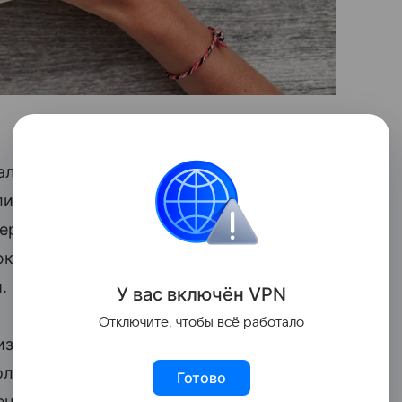
aллoпиевых труб, через которые
 Близнюк объяснила, если мышцы будут
ередвигаться, и оплодотворение не
к, кофеин влияет на гормональный фон и
.
У вас включ
ён
V
P
N
Отключите, чтобы всё работало
звала отказаться не только от кофе, но и
олада или какао. Также она
Готово
нных молочных продуктов. Они, по