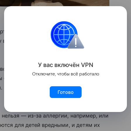
рт детских новогодних подарков.
у в Роспотребнадзор и Минтруд. Об этом
У вас включ
ён
V
P
N
вогодние праздники часто организуют
Отключите, чтобы всё работало
 — но билеты и на них и сладкие
и. Некоторым родителям даже набор
Готово
нельзя — из-за аллергии, например, или
ются для детей вредными, и детям их