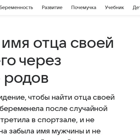
Беременность
Развитие
Почемучка
Учебник
Де
имя отца своей
го через
е родов
дение, чтобы найти отца своей
абеременела после случайной
третила в спортзале, и не
она забыла имя мужчины и не